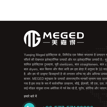
Yueqing Meged इलेक्ट्रिक कं, लिमिटेड एक पेशेवर सप्लायर है उत्पादन ची
सौंदर्य की देखभाल इलेक्ट्रॉनिक उत्पादों और घर इलेक्ट्रॉनिक उत्पादों है। मुख
शामिल इलेक्ट्रिक टूथब्रश, यूवी sterilizers, बाल straighteners, बाल c
बाल dryers, बाल क्लिपर और शेवर आदि हम इस क्षेत्र में अनुभव के 10 स
है. और हम भी उत्कृष्ट डिजाइनरों है जो लगातार लॉन्च नए और अभिनव उत्पाद
बाजार. MEGED श्रृंखला के उत्पादों अंतरराष्ट्रीय मानकों प्रमाण पत्र प्राप
गया है इस तरह के रूप में सार्वजनिक उपक्रम, सीई, ईएमसी, जी एस, उल
कई मॉडल संयुक्त राज्य अमेरिका में गर्म बेच रहे हैं, यूरोप, कोरिया और जापान
हमारे बारे में