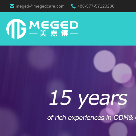
meged@megedcare.com
+86-577-57129236