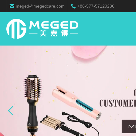
meged@megedcare.com
+86-577-57129236