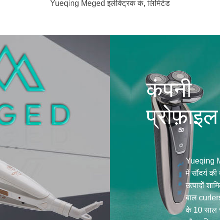
Yueqing Meged इलेक्ट्रिक कं, लिमिटेड
कंपनी
प्रोफ़ाइल
Yueqing Me
में सौंदर्य 
उत्पादों शा
बाल curlers
के 10 साल स