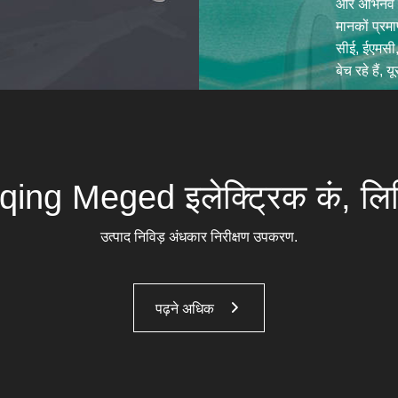
और अभिनव उत
मानकों प्रमा
सीई, ईएमसी,
बेच रहे हैं,
ing Meged इलेक्ट्रिक कं, लि
उत्पाद निविड़ अंधकार निरीक्षण उपकरण.
पढ़ने अधिक