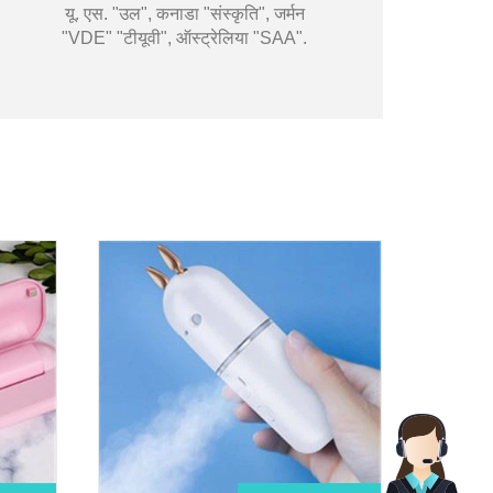
यू. एस. "उल", कनाडा "संस्कृति", जर्मन
"VDE" "टीयूवी", ऑस्ट्रेलिया "SAA".