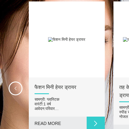
 हेयर
फैशन मिनी हेयर ड्रायर
तह के
ड्राय
सामग्री: प्लास्टिक
वारंटी:1 वर्ष
सामग्री
आवेदन:परिवार
, घरेलू
स्पीड स
बिजली स्रोत: इलेक्ट्रिक
नोजल प
फ़ीचर
READ MORE