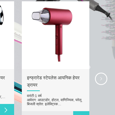
रायर
इन्फ्रारेड स्टेपलेस आयनिक हेयर
फैशन मि
ड्रायर
सामग्री: प
वारंटी:1 वर
वारंटी:1 वर्ष
V,
आवेदन:पर
आवेदन: आउटडोर, होटल, वाणिज्यिक, घरेलू
बिजली स्र
बिजली स्रोत: इलेक्ट्रिक
ीसी
सामग्री: प्लास्टिक
READ