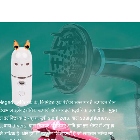
ged इलेक्ट्रिक कं, लिमिटेड एक पेशेवर सप्लायर है उत्पादन चीन
की देखभाल इलेक्ट्रॉनिक उत्पादों और घर इलेक्ट्रॉनिक उत्पादों है। मुख्य
मिल इलेक्ट्रिक टूथब्रश, यूवी sterilizers, बाल straighteners,
, बाल dryers, बाल क्लिपर और शेवर आदि हम इस क्षेत्र में अनुभव
े अधिक है. और हम भी उत्कृष्ट डिजाइनरों है जो लगातार लॉन्च नए