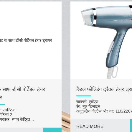
 साथ डीसी पोर्टेबल हेयर
हैंडल फोल्डिंग ट्रैवल हेयर ड्
र
सामग्री: एबीएस
रंग: मूल डिजाइन
: प्लास्टिक
अनुकूलित वोल्टेज और दर: 110/220
ेटिंग्स:2
50Hz/60Hz
्रकार: ध्यान केंद्रित
मोटर: 800-1200W मोटर प्रकार: ड
: फोल्डेबल, आयनिक
मोटर
READ MORE